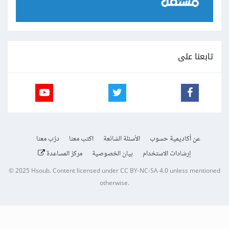
تابعنا على
عن أكاديمية حسوب
الأسئلة الشائعة
اكتب معنا
درّب معنا
إرشادات الاستخدام
بيان الخصوصية
مركز المساعدة
© 2025
Hsoub
.
Content licensed under
CC BY-NC-SA 4.0
unless mentioned
otherwise.