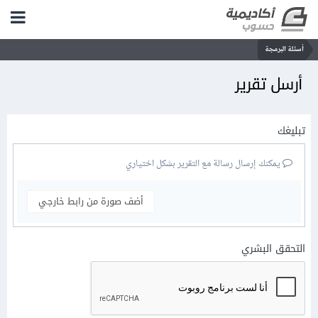
أسئلة البرمجة
أرسل تقرير
تبليغك
يمكنك إرسال رسالة مع التقرير بشكل اختياري
أضف صورة من رابط خارجي
التحقق البشري