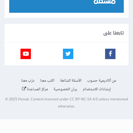
تابعنا على
عن أكاديمية حسوب
الأسئلة الشائعة
اكتب معنا
درّب معنا
إرشادات الاستخدام
بيان الخصوصية
مركز المساعدة
© 2025
Hsoub
.
Content licensed under
CC BY-NC-SA 4.0
unless mentioned
otherwise.