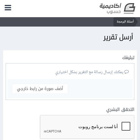
أسئلة البرمجة
أرسل تقرير
تبليغك
يمكنك إرسال رسالة مع التقرير بشكل اختياري
أضف صورة من رابط خارجي
التحقق البشري