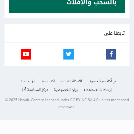
تابعنا على
عن أكاديمية حسوب
الأسئلة الشائعة
اكتب معنا
درّب معنا
إرشادات الاستخدام
بيان الخصوصية
مركز المساعدة
© 2025
Hsoub
.
Content licensed under
CC BY-NC-SA 4.0
unless mentioned
otherwise.