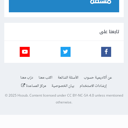
تابعنا على
عن أكاديمية حسوب
الأسئلة الشائعة
اكتب معنا
درّب معنا
إرشادات الاستخدام
بيان الخصوصية
مركز المساعدة
© 2025
Hsoub
.
Content licensed under
CC BY-NC-SA 4.0
unless mentioned
otherwise.