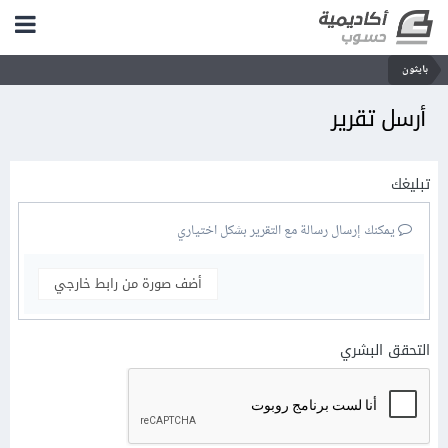
بايثون
أرسل تقرير
تبليغك
يمكنك إرسال رسالة مع التقرير بشكل اختياري
أضف صورة من رابط خارجي
التحقق البشري