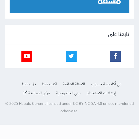
تابعنا على
عن أكاديمية حسوب
الأسئلة الشائعة
اكتب معنا
درّب معنا
إرشادات الاستخدام
بيان الخصوصية
مركز المساعدة
© 2025
Hsoub
.
Content licensed under
CC BY-NC-SA 4.0
unless mentioned
otherwise.