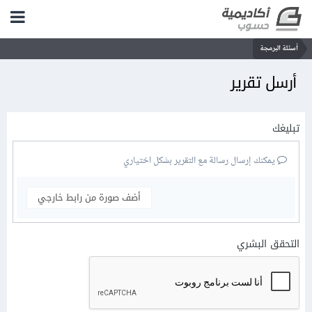
أسئلة البرمجة
أرسل تقرير
تبليغك
يمكنك إرسال رسالة مع التقرير بشكل اختياري
أضف صورة من رابط خارجي
التحقق البشري