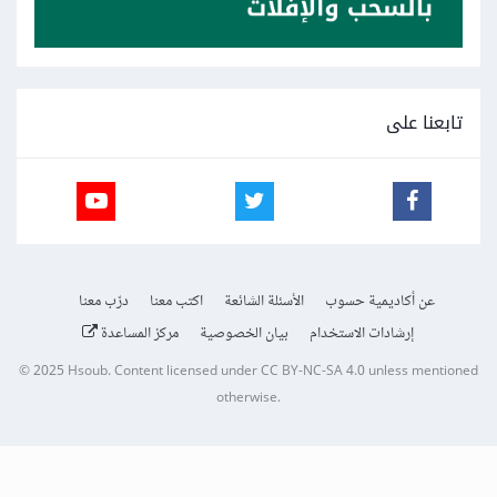
تابعنا على
عن أكاديمية حسوب
الأسئلة الشائعة
اكتب معنا
درّب معنا
إرشادات الاستخدام
بيان الخصوصية
مركز المساعدة
© 2025
Hsoub
.
Content licensed under
CC BY-NC-SA 4.0
unless mentioned
otherwise.