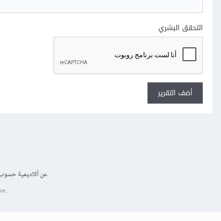
التحقق البشري
أضف التقرير
عن أكاديمية حسوب
se.