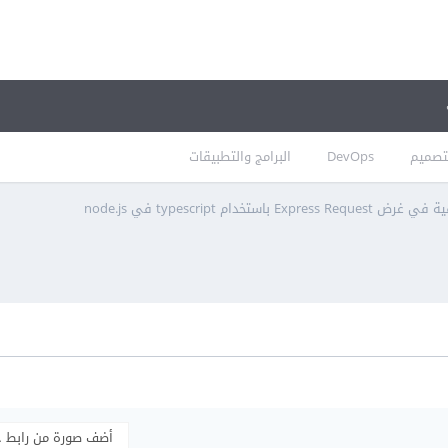
تصميم
DevOps
البرامج والتطبيقات
استخدام typescript في node.js
أضف صورة من رابط 