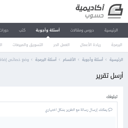
الرئيسية
دروس ومقالات
أسئلة وأجوبة
كتب
دورات
البرمجة
ريادة الأعمال
العمل الحر
التسويق والمبيعات
ال
الرئيسية
أسئلة وأجوبة
الأقسام
أسئلة البرمجة
وضع خصائص إضافية في غرض Express Request ب
أرسل تقرير
تبليغك
يمكنك إرسال رسالة مع التقرير بشكل اختياري