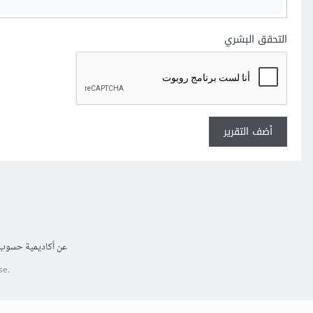
التحقق البشري
أضف التقرير
عن أكاديمية حسوب
se.