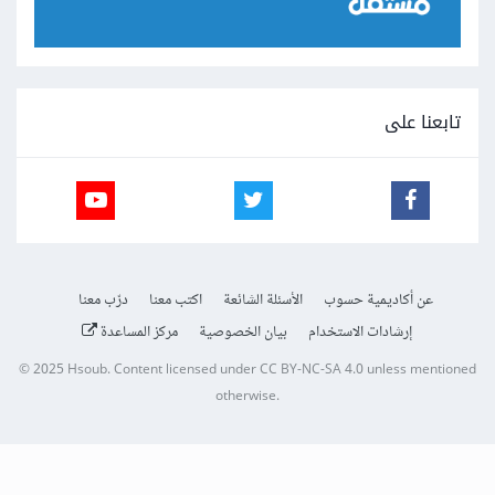
تابعنا على
عن أكاديمية حسوب
الأسئلة الشائعة
اكتب معنا
درّب معنا
إرشادات الاستخدام
بيان الخصوصية
مركز المساعدة
© 2025
Hsoub
.
Content licensed under
CC BY-NC-SA 4.0
unless mentioned
otherwise.