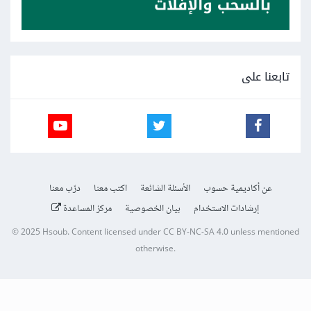
تابعنا على
عن أكاديمية حسوب
الأسئلة الشائعة
اكتب معنا
درّب معنا
إرشادات الاستخدام
بيان الخصوصية
مركز المساعدة
© 2025
Hsoub
.
Content licensed under
CC BY-NC-SA 4.0
unless mentioned
otherwise.