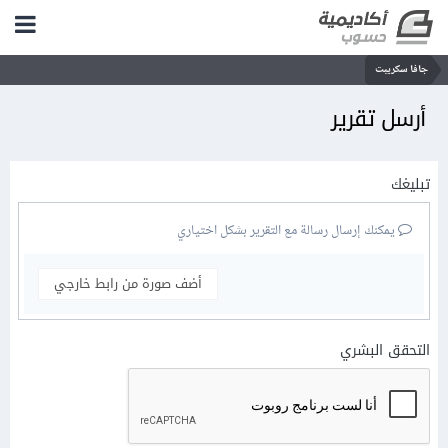
جافا سكريبت
أرسل تقرير
تبليغك
يمكنك إرسال رسالة مع التقرير بشكل اختياري
أضف صورة من رابط خارجي
التحقق البشري