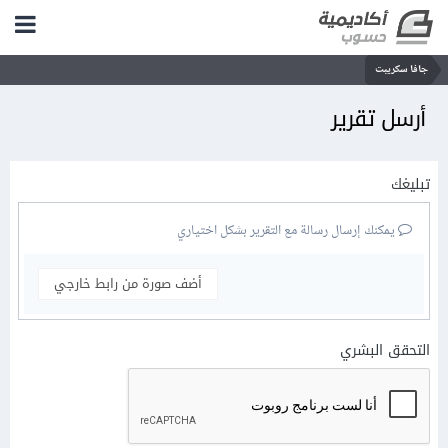
جافا سكريبت
أرسل تقرير
تبليغك
يمكنك إرسال رسالة مع التقرير بشكل اختياري
أضف صورة من رابط خارجي
التحقق البشري