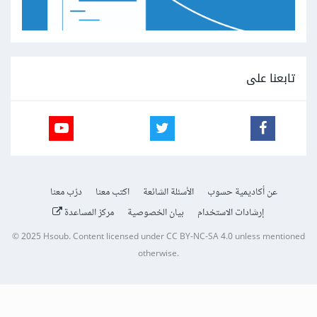
تابعنا على
عن أكاديمية حسوب
الأسئلة الشائعة
اكتب معنا
درّب معنا
إرشادات الاستخدام
بيان الخصوصية
مركز المساعدة
© 2025
Hsoub
.
Content licensed under
CC BY-NC-SA 4.0
unless mentioned
otherwise.