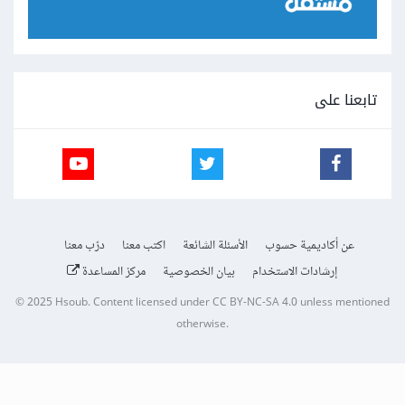
تابعنا على
عن أكاديمية حسوب
الأسئلة الشائعة
اكتب معنا
درّب معنا
إرشادات الاستخدام
بيان الخصوصية
مركز المساعدة
© 2025
Hsoub
.
Content licensed under
CC BY-NC-SA 4.0
unless mentioned
otherwise.