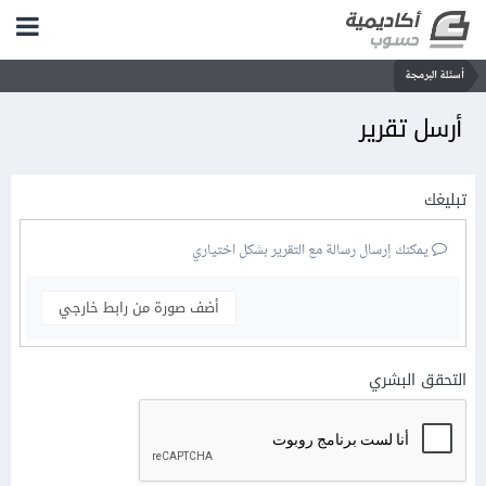
أسئلة البرمجة
أرسل تقرير
تبليغك
يمكنك إرسال رسالة مع التقرير بشكل اختياري
أضف صورة من رابط خارجي
التحقق البشري