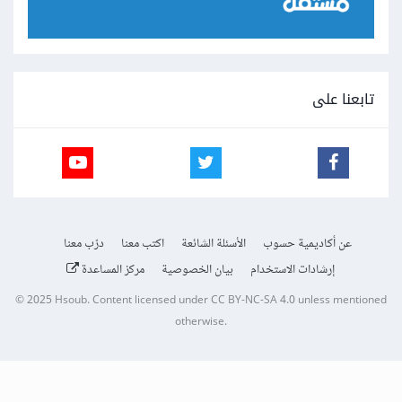
تابعنا على
عن أكاديمية حسوب
الأسئلة الشائعة
اكتب معنا
درّب معنا
إرشادات الاستخدام
بيان الخصوصية
مركز المساعدة
© 2025
Hsoub
.
Content licensed under
CC BY-NC-SA 4.0
unless mentioned
otherwise.