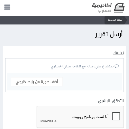
أسئلة البرمجة
أرسل تقرير
تبليغك
يمكنك إرسال رسالة مع التقرير بشكل اختياري
أضف صورة من رابط خارجي
التحقق البشري