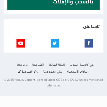
تابعنا على
عن أكاديمية حسوب
الأسئلة الشائعة
اكتب معنا
درّب معنا
إرشادات الاستخدام
بيان الخصوصية
مركز المساعدة
© 2025
Hsoub
.
Content licensed under
CC BY-NC-SA 4.0
unless mentioned
otherwise.