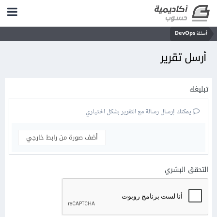
أسئلة DevOps
أرسل تقرير
تبليغك
يمكنك إرسال رسالة مع التقرير بشكل اختياري
أضف صورة من رابط خارجي
التحقق البشري