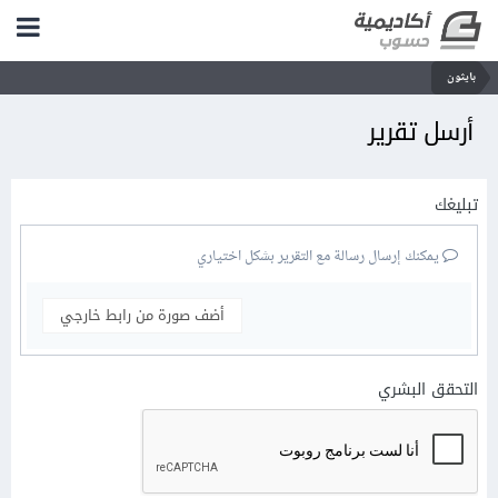
بايثون
أرسل تقرير
تبليغك
يمكنك إرسال رسالة مع التقرير بشكل اختياري
أضف صورة من رابط خارجي
التحقق البشري