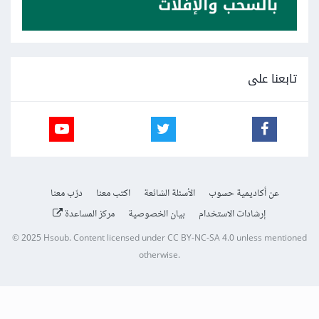
تابعنا على
عن أكاديمية حسوب
الأسئلة الشائعة
اكتب معنا
درّب معنا
إرشادات الاستخدام
بيان الخصوصية
مركز المساعدة
© 2025
Hsoub
.
Content licensed under
CC BY-NC-SA 4.0
unless mentioned
otherwise.