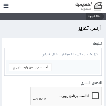
أسئلة البرمجة
أرسل تقرير
تبليغك
يمكنك إرسال رسالة مع التقرير بشكل اختياري
أضف صورة من رابط خارجي
التحقق البشري