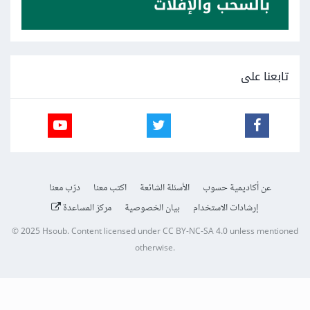
تابعنا على
عن أكاديمية حسوب
الأسئلة الشائعة
اكتب معنا
درّب معنا
إرشادات الاستخدام
بيان الخصوصية
مركز المساعدة
© 2025
Hsoub
.
Content licensed under
CC BY-NC-SA 4.0
unless mentioned
otherwise.