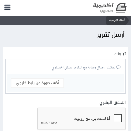
أسئلة البرمجة
أرسل تقرير
تبليغك
يمكنك إرسال رسالة مع التقرير بشكل اختياري
أضف صورة من رابط خارجي
التحقق البشري