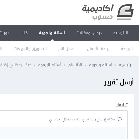
الرئيسية
دروس ومقالات
أسئلة وأجوبة
كتب
دورات
البرمجة
ريادة الأعمال
العمل الحر
التسويق والمبيعات
ال
الرئيسية
أسئلة وأجوبة
الأقسام
أسئلة البرمجة
كيف يمكنني إضافة middleware في بعض الmethods في resource
أرسل تقرير
تبليغك
يمكنك إرسال رسالة مع التقرير بشكل اختياري