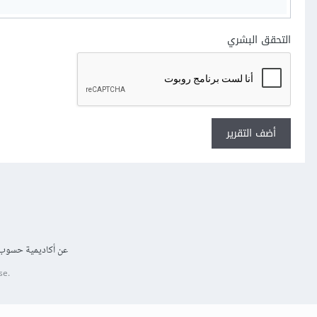
التحقق البشري
أضف التقرير
عن أكاديمية حسوب
se.