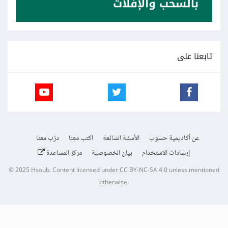
تابعنا على
عن أكاديمية حسوب
الأسئلة الشائعة
اكتب معنا
درّب معنا
إرشادات الاستخدام
بيان الخصوصية
مركز المساعدة
© 2025
Hsoub
.
Content licensed under
CC BY-NC-SA 4.0
unless mentioned
otherwise.