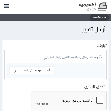
جافا سكريبت
أرسل تقرير
تبليغك
يمكنك إرسال رسالة مع التقرير بشكل اختياري
أضف صورة من رابط خارجي
التحقق البشري