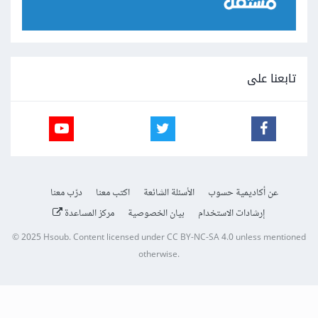
تابعنا على
عن أكاديمية حسوب
الأسئلة الشائعة
اكتب معنا
درّب معنا
إرشادات الاستخدام
بيان الخصوصية
مركز المساعدة
© 2025
Hsoub
.
Content licensed under
CC BY-NC-SA 4.0
unless mentioned
otherwise.