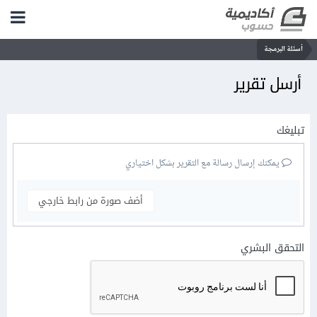
أسئلة البرمجة
أرسل تقرير
تبليغك
يمكنك إرسال رسالة مع التقرير بشكل اختياري
أضف صورة من رابط خارجي
التحقق البشري