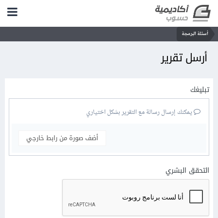
أسئلة البرمجة
أرسل تقرير
تبليغك
يمكنك إرسال رسالة مع التقرير بشكل اختياري
أضف صورة من رابط خارجي
التحقق البشري