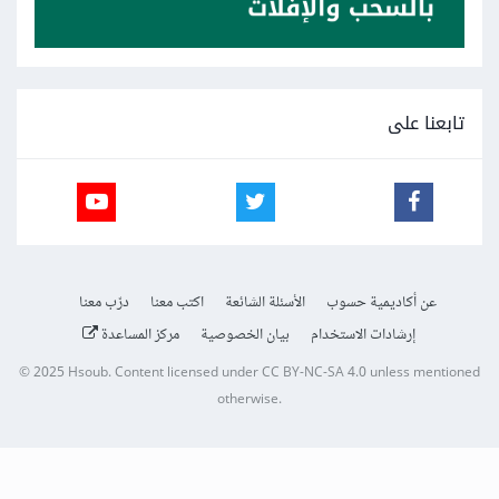
تابعنا على
عن أكاديمية حسوب
الأسئلة الشائعة
اكتب معنا
درّب معنا
إرشادات الاستخدام
بيان الخصوصية
مركز المساعدة
© 2025
Hsoub
.
Content licensed under
CC BY-NC-SA 4.0
unless mentioned
otherwise.