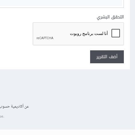
التحقق البشري
أضف التقرير
عن أكاديمية حسوب
se.