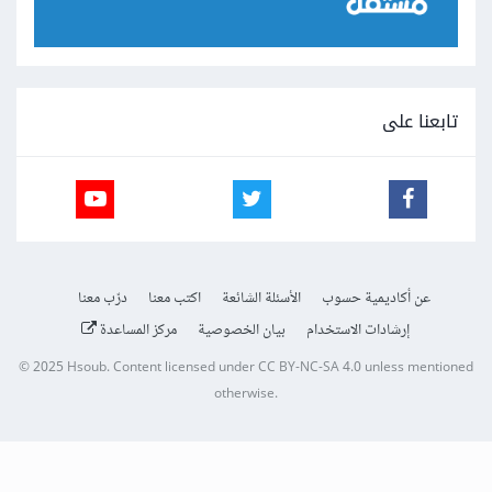
تابعنا على
عن أكاديمية حسوب
الأسئلة الشائعة
اكتب معنا
درّب معنا
إرشادات الاستخدام
بيان الخصوصية
مركز المساعدة
© 2025
Hsoub
.
Content licensed under
CC BY-NC-SA 4.0
unless mentioned
otherwise.