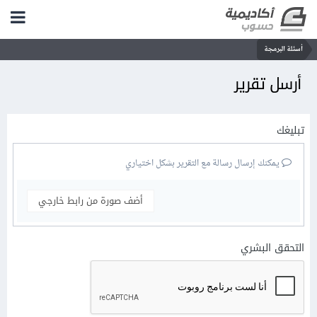
أسئلة البرمجة
أرسل تقرير
تبليغك
يمكنك إرسال رسالة مع التقرير بشكل اختياري
أضف صورة من رابط خارجي
التحقق البشري