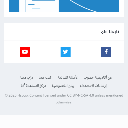
تابعنا على
عن أكاديمية حسوب
الأسئلة الشائعة
اكتب معنا
درّب معنا
إرشادات الاستخدام
بيان الخصوصية
مركز المساعدة
© 2025
Hsoub
.
Content licensed under
CC BY-NC-SA 4.0
unless mentioned
otherwise.