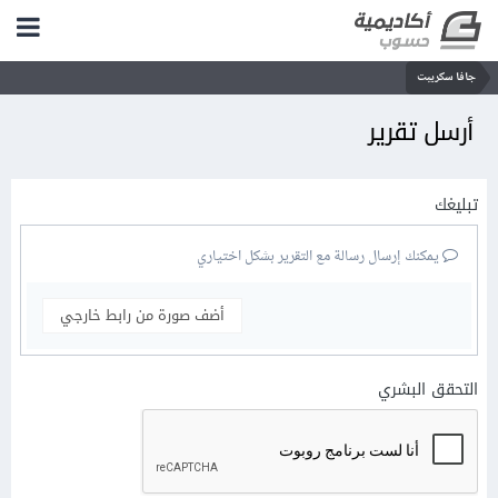
جافا سكريبت
أرسل تقرير
تبليغك
يمكنك إرسال رسالة مع التقرير بشكل اختياري
أضف صورة من رابط خارجي
التحقق البشري