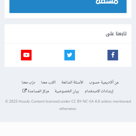
تابعنا على
عن أكاديمية حسوب
الأسئلة الشائعة
اكتب معنا
درّب معنا
إرشادات الاستخدام
بيان الخصوصية
مركز المساعدة
© 2025
Hsoub
.
Content licensed under
CC BY-NC-SA 4.0
unless mentioned
otherwise.