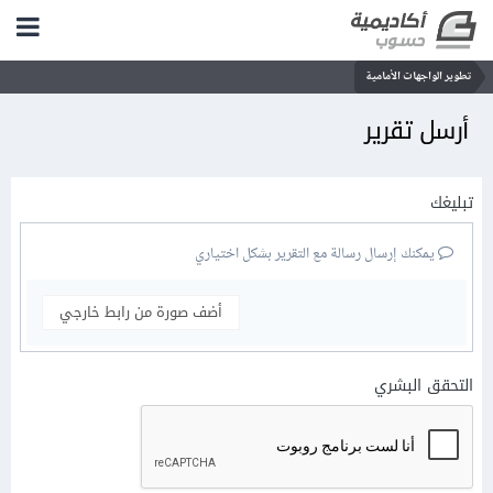
تطوير الواجهات الأمامية
أرسل تقرير
تبليغك
يمكنك إرسال رسالة مع التقرير بشكل اختياري
أضف صورة من رابط خارجي
التحقق البشري