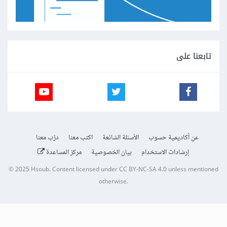
تابعنا على
عن أكاديمية حسوب
الأسئلة الشائعة
اكتب معنا
درّب معنا
إرشادات الاستخدام
بيان الخصوصية
مركز المساعدة
© 2025
Hsoub
.
Content licensed under
CC BY-NC-SA 4.0
unless mentioned
otherwise.