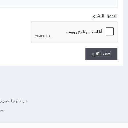
التحقق البشري
أضف التقرير
عن أكاديمية حسوب
se.