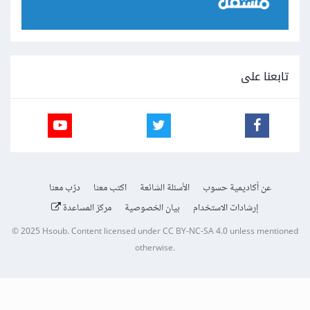
تابعنا على
عن أكاديمية حسوب
الأسئلة الشائعة
اكتب معنا
درّب معنا
إرشادات الاستخدام
بيان الخصوصية
مركز المساعدة
© 2025
Hsoub
.
Content licensed under
CC BY-NC-SA 4.0
unless mentioned
otherwise.