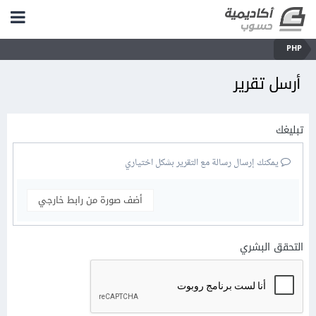
PHP
أرسل تقرير
تبليغك
يمكنك إرسال رسالة مع التقرير بشكل اختياري
أضف صورة من رابط خارجي
التحقق البشري