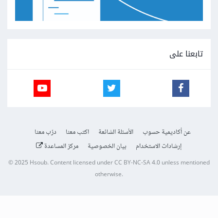
تابعنا على
عن أكاديمية حسوب
الأسئلة الشائعة
اكتب معنا
درّب معنا
إرشادات الاستخدام
بيان الخصوصية
مركز المساعدة
© 2025
Hsoub
.
Content licensed under
CC BY-NC-SA 4.0
unless mentioned
otherwise.