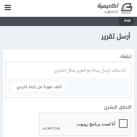
PHP
أرسل تقرير
تبليغك
يمكنك إرسال رسالة مع التقرير بشكل اختياري
أضف صورة من رابط خارجي
التحقق البشري