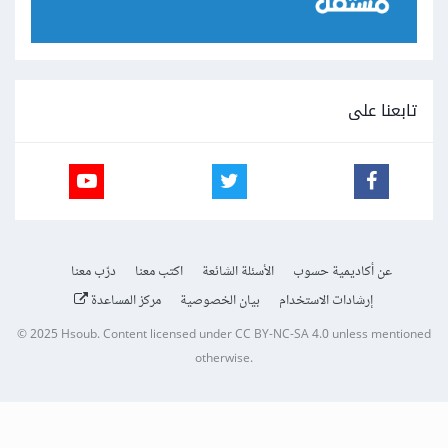
تابعنا على
عن أكاديمية حسوب
الأسئلة الشائعة
اكتب معنا
درّب معنا
إرشادات الاستخدام
بيان الخصوصية
مركز المساعدة
© 2025
Hsoub
.
Content licensed under
CC BY-NC-SA 4.0
unless mentioned
otherwise.