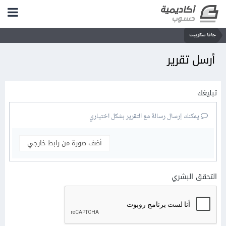
جافا سكريبت
أرسل تقرير
تبليغك
يمكنك إرسال رسالة مع التقرير بشكل اختياري
أضف صورة من رابط خارجي
التحقق البشري