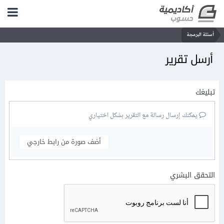
أسئلة البرمجة
أرسل تقرير
تبليغك
يمكنك إرسال رسالة مع التقرير بشكل اختياري
أضف صورة من رابط خارجي
التحقق البشري