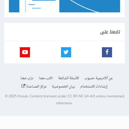
تابعنا على
عن أكاديمية حسوب
الأسئلة الشائعة
اكتب معنا
درّب معنا
إرشادات الاستخدام
بيان الخصوصية
مركز المساعدة
© 2025
Hsoub
.
Content licensed under
CC BY-NC-SA 4.0
unless mentioned
otherwise.