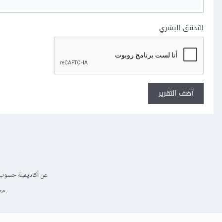
التحقق البشري
أضف التقرير
عن أكاديمية حسوب
se.