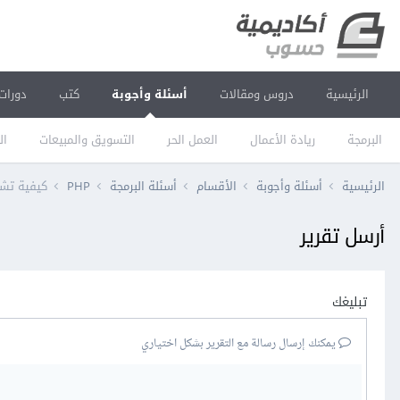
الرئيسية
دروس ومقالات
أسئلة وأجوبة
كتب
دورات
البرمجة
ريادة الأعمال
العمل الحر
التسويق والمبيعات
ال
الرئيسية
أسئلة وأجوبة
الأقسام
أسئلة البرمجة
PHP
كيفية تشغيل websockets في لارافيل 
أرسل تقرير
تبليغك
يمكنك إرسال رسالة مع التقرير بشكل اختياري