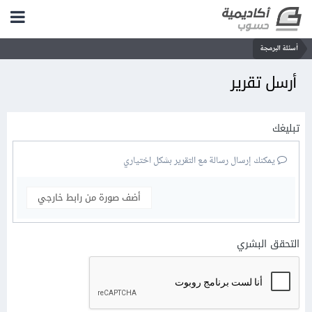
أسئلة البرمجة
أرسل تقرير
تبليغك
يمكنك إرسال رسالة مع التقرير بشكل اختياري
أضف صورة من رابط خارجي
التحقق البشري