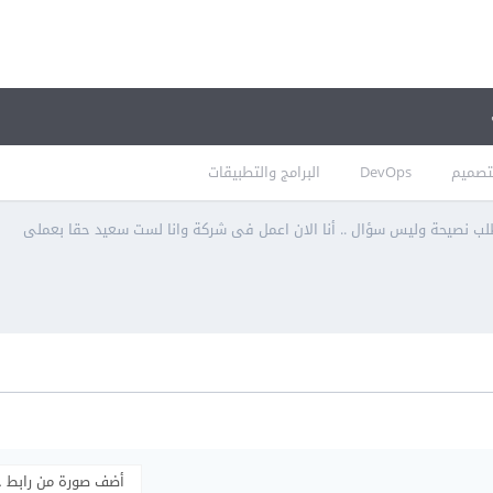
تصميم
DevOps
البرامج والتطبيقات
ب نصيحة وليس سؤال .. أنا الان اعمل فى شركة وانا لست سعيد حقا بعملى
أضف صورة من رابط 