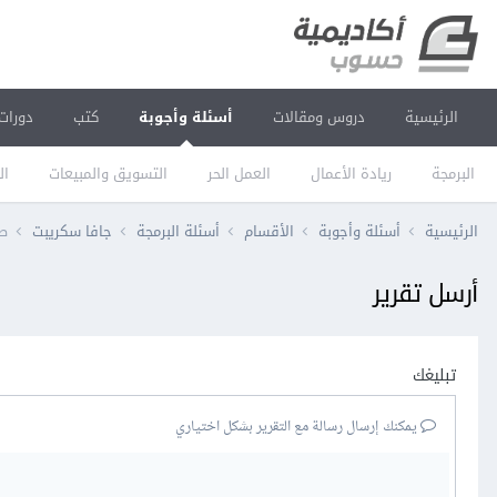
الرئيسية
دروس ومقالات
أسئلة وأجوبة
كتب
دورات
البرمجة
ريادة الأعمال
العمل الحر
التسويق والمبيعات
ال
الرئيسية
أسئلة وأجوبة
الأقسام
أسئلة البرمجة
جافا سكريبت
طل
أرسل تقرير
تبليغك
يمكنك إرسال رسالة مع التقرير بشكل اختياري