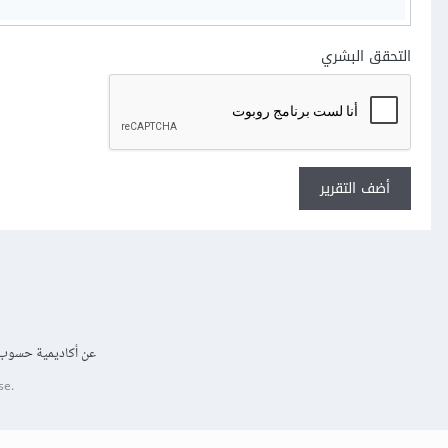
التحقق البشري
أضف التقرير
عن أكاديمية حسوب
se.