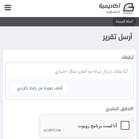
أسئلة البرمجة
أرسل تقرير
تبليغك
يمكنك إرسال رسالة مع التقرير بشكل اختياري
أضف صورة من رابط خارجي
التحقق البشري