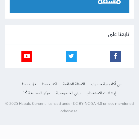
تابعنا على
عن أكاديمية حسوب
الأسئلة الشائعة
اكتب معنا
درّب معنا
إرشادات الاستخدام
بيان الخصوصية
مركز المساعدة
© 2025
Hsoub
.
Content licensed under
CC BY-NC-SA 4.0
unless mentioned
otherwise.