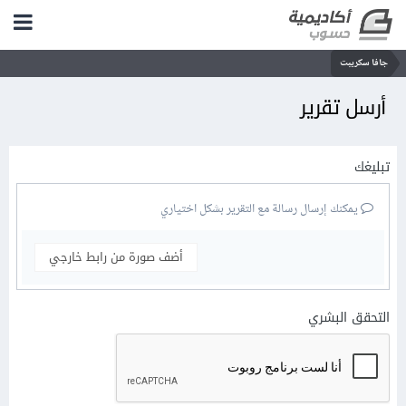
جافا سكريبت
أرسل تقرير
تبليغك
يمكنك إرسال رسالة مع التقرير بشكل اختياري
أضف صورة من رابط خارجي
التحقق البشري