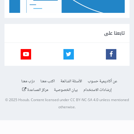
تابعنا على
عن أكاديمية حسوب
الأسئلة الشائعة
اكتب معنا
درّب معنا
إرشادات الاستخدام
بيان الخصوصية
مركز المساعدة
© 2025
Hsoub
.
Content licensed under
CC BY-NC-SA 4.0
unless mentioned
otherwise.