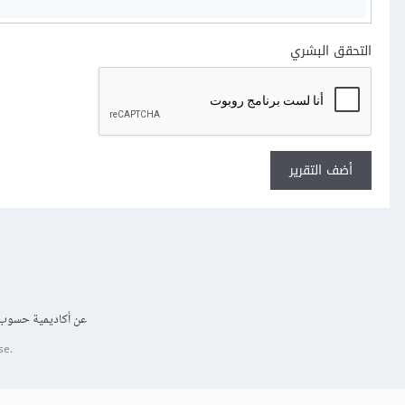
التحقق البشري
أضف التقرير
عن أكاديمية حسوب
se.