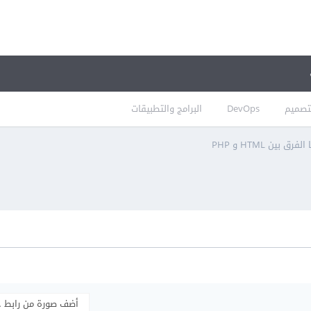
تصميم
DevOps
البرامج والتطبيقات
الفرق بين HTML و PHP
أضف صورة من رابط 