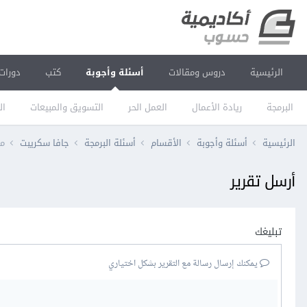
الرئيسية
دروس ومقالات
أسئلة وأجوبة
كتب
دورات
البرمجة
ريادة الأعمال
العمل الحر
التسويق والمبيعات
ال
الرئيسية
أسئلة وأجوبة
الأقسام
أسئلة البرمجة
جافا سكريبت
ما 
أرسل تقرير
تبليغك
يمكنك إرسال رسالة مع التقرير بشكل اختياري