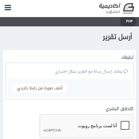
PHP
أرسل تقرير
تبليغك
يمكنك إرسال رسالة مع التقرير بشكل اختياري
أضف صورة من رابط خارجي
التحقق البشري