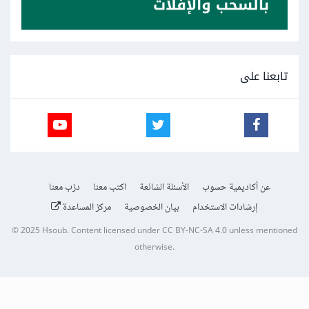
تابعنا على
عن أكاديمية حسوب
الأسئلة الشائعة
اكتب معنا
درّب معنا
إرشادات الاستخدام
بيان الخصوصية
مركز المساعدة
© 2025
Hsoub
.
Content licensed under
CC BY-NC-SA 4.0
unless mentioned
otherwise.