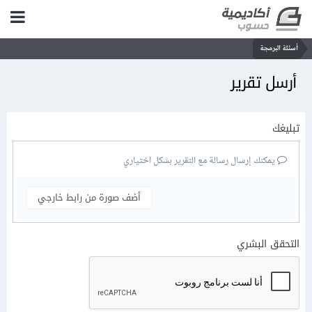
أسئلة البرمجة
أرسل تقرير
تبليغك
يمكنك إرسال رسالة مع التقرير بشكل اختياري
أضف صورة من رابط خارجي
التحقق البشري