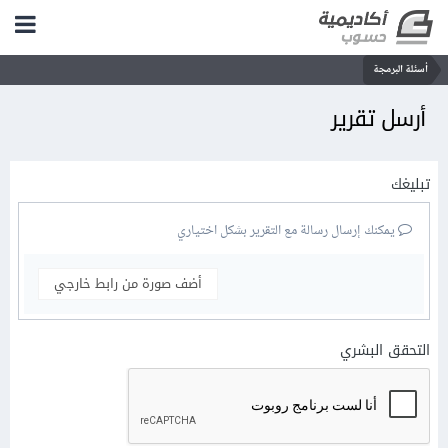
أسئلة البرمجة
أرسل تقرير
تبليغك
يمكنك إرسال رسالة مع التقرير بشكل اختياري
أضف صورة من رابط خارجي
التحقق البشري