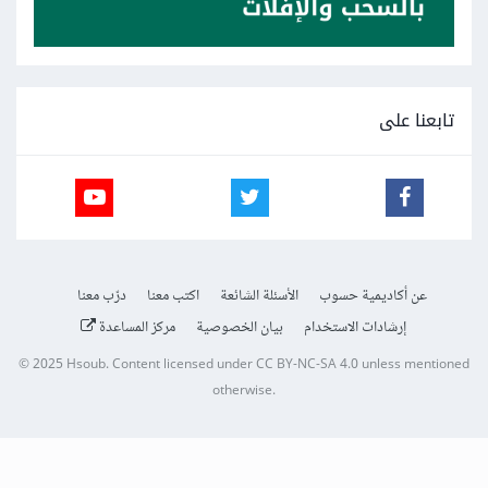
تابعنا على
عن أكاديمية حسوب
الأسئلة الشائعة
اكتب معنا
درّب معنا
إرشادات الاستخدام
بيان الخصوصية
مركز المساعدة
© 2025
Hsoub
.
Content licensed under
CC BY-NC-SA 4.0
unless mentioned
otherwise.