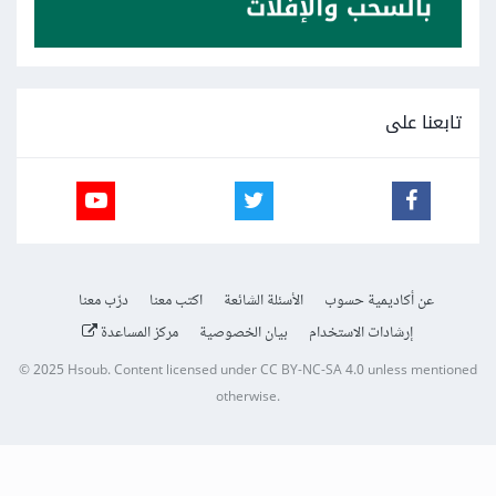
تابعنا على
عن أكاديمية حسوب
الأسئلة الشائعة
اكتب معنا
درّب معنا
إرشادات الاستخدام
بيان الخصوصية
مركز المساعدة
© 2025
Hsoub
.
Content licensed under
CC BY-NC-SA 4.0
unless mentioned
otherwise.