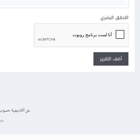
التحقق البشري
أضف التقرير
عن أكاديمية حسوب
se.