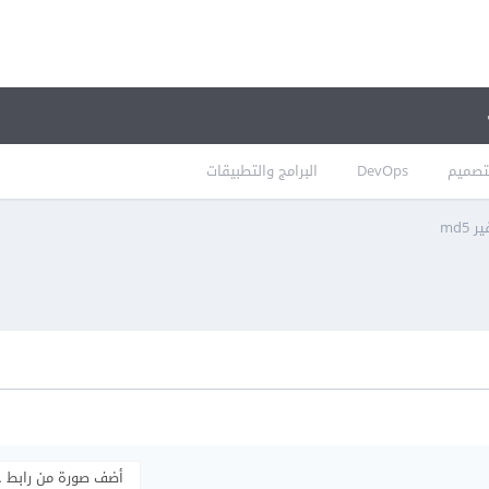
تصميم
DevOps
البرامج والتطبيقات
md5
أضف صورة من رابط 