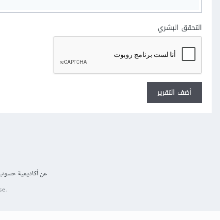
التحقق البشري
أضف التقرير
عن أكاديمية حسوب
se.