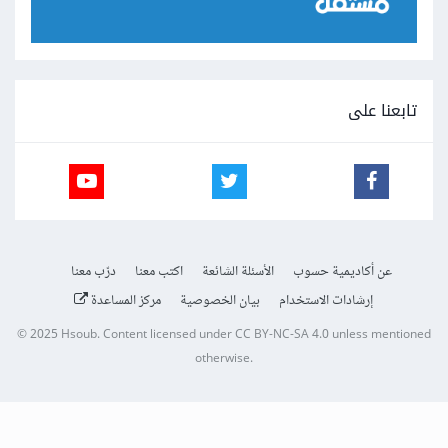
تابعنا على
عن أكاديمية حسوب
الأسئلة الشائعة
اكتب معنا
درّب معنا
إرشادات الاستخدام
بيان الخصوصية
مركز المساعدة
© 2025
Hsoub
.
Content licensed under
CC BY-NC-SA 4.0
unless mentioned
otherwise.