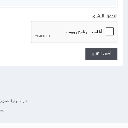
التحقق البشري
أضف التقرير
عن أكاديمية حسوب
se.