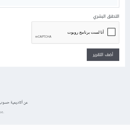
التحقق البشري
أضف التقرير
عن أكاديمية حسوب
se.