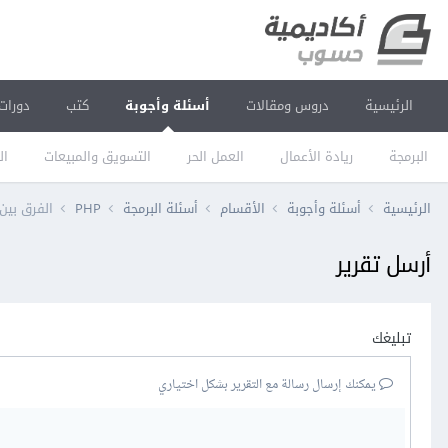
الرئيسية
دروس ومقالات
أسئلة وأجوبة
كتب
دورات
البرمجة
ريادة الأعمال
العمل الحر
التسويق والمبيعات
ال
الرئيسية
أسئلة وأجوبة
الأقسام
أسئلة البرمجة
PHP
الفرق بين resource و apiResource في avel
أرسل تقرير
تبليغك
يمكنك إرسال رسالة مع التقرير بشكل اختياري